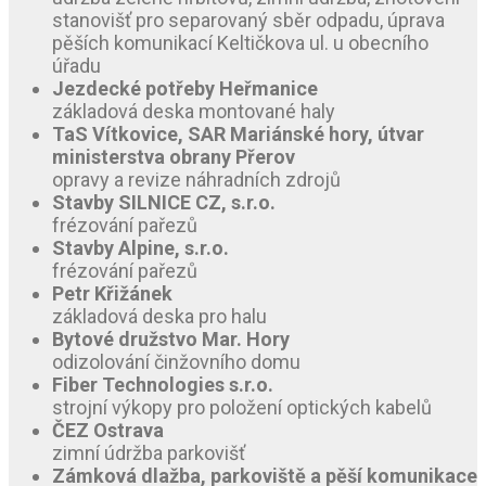
stanovišť pro separovaný sběr odpadu, úprava
pěších komunikací Keltičkova ul. u obecního
úřadu
Jezdecké potřeby Heřmanice
základová deska montované haly
TaS Vítkovice, SAR Mariánské hory, útvar
ministerstva obrany Přerov
opravy a revize náhradních zdrojů
Stavby SILNICE CZ, s.r.o.
frézování pařezů
Stavby Alpine, s.r.o.
frézování pařezů
Petr Křižánek
základová deska pro halu
Bytové družstvo Mar. Hory
odizolování činžovního domu
Fiber Technologies s.r.o.
strojní výkopy pro položení optických kabelů
ČEZ Ostrava
zimní údržba parkovišť
Zámková dlažba, parkoviště a pěší komunikace