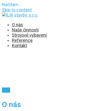
Načítám…
Skip to content
O nás
Naše činnosti
Strojové vybavení
Reference
Kontakt
ILW stavby, s.r.o.
STAVEBNÍ PRÁCE • ZÁMKOVÉ DLAŽBY • STAVBA
PLOTŮ • ÚDRŽBA KOMUNIKACÍ • ÚDRŽBA ZELENĚ •
NÁKLADNÍ KONTEJNEROVÁ DOPRAVA
více
O nás