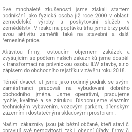
Své mnohaleté zkušenosti jsme získali startem
podnikání jako fyzická osoba již roce 2000 v oblasti
zemědělské výroby a poskytování služeb v
zemědělství. V reakci na poptávku trhu jsme brzy poté
svou aktivitu zaměřili také na stavební a další
řemeslné práce.
Aktivitou firmy, rostoucím objemem zakázek a
zvyšujícím se počtem našich zákazníků jsme dospěli
k transformaci na právnickou osobu ILW stavby, s.r.o.
zápisem do obchodního rejstříku v závěru roku 2018.
Téměř dvacet let jsme jako rodinný podnik se svými
zaměstnanci pracovali na vybudování dobrého
obchodního jména. Jsme operativní, pracujeme
rychle, kvalitně a se zárukou. Disponujeme vlastním
technickým vybavením, vozovým parkem, dílenským
zázemím i dostatečnými skladovými prostorami.
Našimi zákazníky jsou jak běžní občané, kteří staví či
opravují své nemovitosti, tak i obecní úřady, firmy či